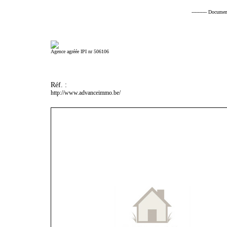
---------- Documen
Agence agréée IPI nr 506106
Réf. :
http://www.advanceimmo.be/